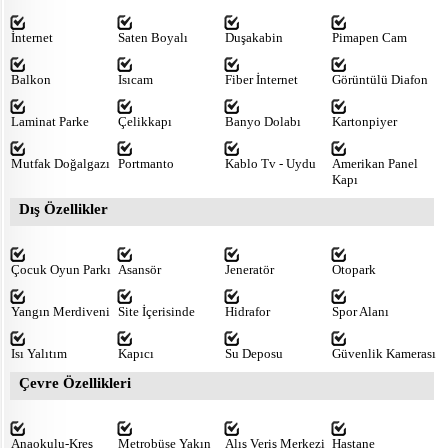
İnternet
Saten Boyalı
Duşakabin
Pimapen Cam
Balkon
Isıcam
Fiber İnternet
Görüntülü Diafon
Laminat Parke
Çelikkapı
Banyo Dolabı
Kartonpiyer
Mutfak Doğalgazı
Portmanto
Kablo Tv - Uydu
Amerikan Panel
Kapı
Dış Özellikler
Çocuk Oyun Parkı
Asansör
Jeneratör
Otopark
Yangın Merdiveni
Site İçerisinde
Hidrafor
Spor Alanı
Isı Yalıtım
Kapıcı
Su Deposu
Güvenlik Kamerası
Çevre Özellikleri
Anaokulu-Kreş
Metrobüse Yakın
Alış Veriş Merkezi
Hastane