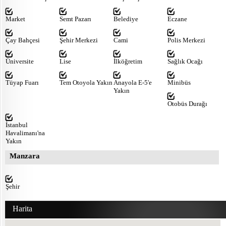
Market
Semt Pazarı
Belediye
Eczane
Çay Bahçesi
Şehir Merkezi
Cami
Polis Merkezi
Üniversite
Lise
İlköğretim
Sağlık Ocağı
Tüyap Fuarı
Tem Otoyola Yakın
Anayola E-5'e
Minibüs
Yakın
Otobüs Durağı
İstanbul
Havalimanı'na
Yakın
Manzara
Şehir
Harita