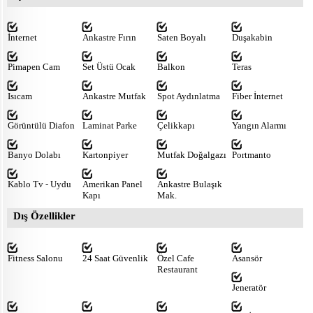
İnternet
Ankastre Fırın
Saten Boyalı
Duşakabin
Pimapen Cam
Set Üstü Ocak
Balkon
Teras
Isıcam
Ankastre Mutfak
Spot Aydınlatma
Fiber İnternet
Görüntülü Diafon
Laminat Parke
Çelikkapı
Yangın Alarmı
Banyo Dolabı
Kartonpiyer
Mutfak Doğalgazı
Portmanto
Kablo Tv - Uydu
Amerikan Panel
Ankastre Bulaşık
Kapı
Mak.
Dış Özellikler
Fitness Salonu
24 Saat Güvenlik
Özel Cafe
Asansör
Restaurant
Jeneratör