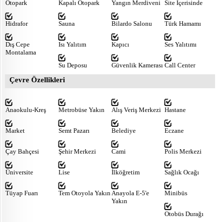
Otopark
Kapalı Otopark
Yangın Merdiveni
Site İçerisinde
Hidrafor
Sauna
Bilardo Salonu
Türk Hamamı
Dış Cepe
Isı Yalıtım
Kapıcı
Ses Yalıtımı
Montalama
Su Deposu
Güvenlik Kamerası
Call Center
Çevre Özellikleri
Anaokulu-Kreş
Metrobüse Yakın
Alış Veriş Merkezi
Hastane
Market
Semt Pazarı
Belediye
Eczane
Çay Bahçesi
Şehir Merkezi
Cami
Polis Merkezi
Üniversite
Lise
İlköğretim
Sağlık Ocağı
Tüyap Fuarı
Tem Otoyola Yakın
Anayola E-5'e
Minibüs
Yakın
Otobüs Durağı