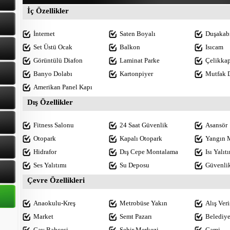
İç Özellikler
İnternet
Saten Boyalı
Duşakab
Set Üstü Ocak
Balkon
Isıcam
Görüntülü Diafon
Laminat Parke
Çelikkap
Banyo Dolabı
Kartonpiyer
Mutfak 
Amerikan Panel Kapı
Dış Özellikler
Fitness Salonu
24 Saat Güvenlik
Asansör
Otopark
Kapalı Otopark
Yangın 
Hidrafor
Dış Cepe Montalama
Isı Yalıt
Ses Yalıtımı
Su Deposu
Güvenli
Çevre Özellikleri
Anaokulu-Kreş
Metrobüse Yakın
Alış Ver
Market
Semt Pazarı
Belediy
Çay Bahçesi
Şehir Merkezi
Cami