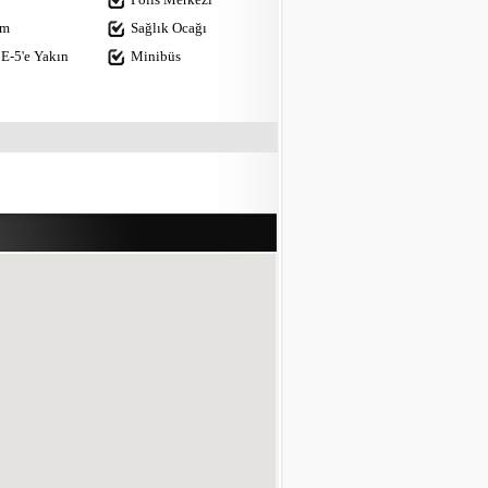
im
Sağlık Ocağı
E-5'e Yakın
Minibüs