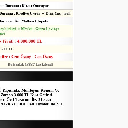
ım Durumu : Kiracı Oturuyor
Durumu : Krediye Uygun // Bina Yaşı : null
urumu : Kat Mülkiyet Tapulu
 Beylikdüzü // Mevkii : Ginza Lavinya
nce
 Fiyatı : 4.000.000 TL
: 700 TL
lciler : Cem Özsoy - Can Özsoy
Bu Emlak 13837 kez izlendi
ijli Yapısında, Muhteşem Konum Ve
 Zaman 3.000 TL Kira Getirisi
en Özel Tasarımı İle, 24 Saat
faklı Ve Ofise Özel Tuvaleti İle 2+1