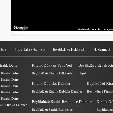
Keyboard shortcuts
Image ma
ildir
Tapu Takip Hizmeti
Beylikdüzü Hakkında
Hakkımızda
ralık Daire
Kiralık Dükkan Ve İş Yeri
Beylikdüzü Eşyalı Kir
Kiralık Daire
Beylikdüzü Kiralık Dükkanlar
Hepsi
Kiralık Daire
Kiralık Dubleks Daireler
Beylikdüzü Kira
Kiralık Daire
Beylikdüzü Kiralık Dubleks Daireler
Beylikdüzü Kiralı
Kiralık Daire
Kiralık Daire
Beylikdüzü Satılık Residence Daireler
Kiralık Of
lık Stüdyo Daireler
Beylikdüzü Satılık Residence
Beylikdüzü K