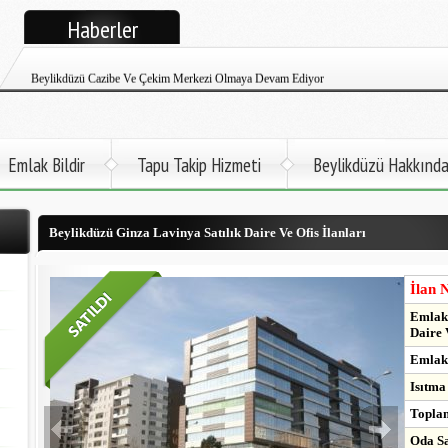
Beylikdüzü Cem Emlak Tüm İlanlarıyla Google+ Yayınına Başladı
Haberler
Beylikdüzü Cazibe Ve Çekim Merkezi Olmaya Devam Ediyor
Beylikdüzü Cem Emlak Satılık Ve Kiralık Daire İlanları Twitter Sayfası
Beylikdüzü Atatürk Öğretmen Evi Faaliyete Başladı
Emlak Bildir
Tapu Takip Hizmeti
Beylikdüzü Hakkınd
Beylikdüzü İlçemize Deniz Otobüsü Gelmek Üzere
Beylikdüzü Ginza Lavinya Satılık Daire Ve Ofis İlanları
Kadir Topbaş Açıkladı. 2017'de Metro Beylikdüzü'nde
Beylikdüzü Büyükşehir'de Kapalı Yüzme Havuzu Çok Yakında Hizmette
İlan 
Emlak 
Daire 
Emlak 
Isıtma
Toplam
Oda Sa