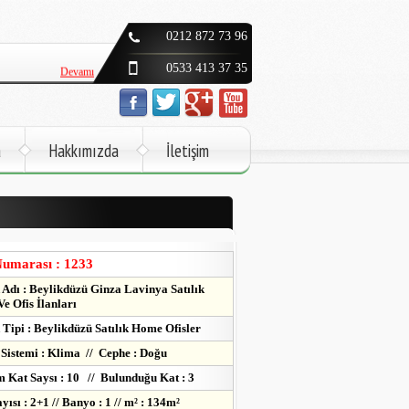
Devamı
0212 872 73 96
Devamı
0533 413 37 35
Devamı
Devamı
a
Hakkımızda
İletişim
Devamı
Devamı
Devamı
Numarası : 1233
Adı : Beylikdüzü Ginza Lavinya Satılık
Ve Ofis İlanları
Tipi : Beylikdüzü Satılık Home Ofisler
 Sistemi : Klima // Cephe : Doğu
 Kat Saysı : 10 // Bulunduğu Kat : 3
yısı : 2+1 // Banyo : 1 // m² : 134m²