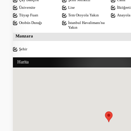
Üniversite
Lise
İlköğret
Tüyap Fuarı
Tem Otoyola Yakın
Anayola 
Otobüs Durağı
İstanbul Havalimanı'na
Yakın
Manzara
Şehir
Harita