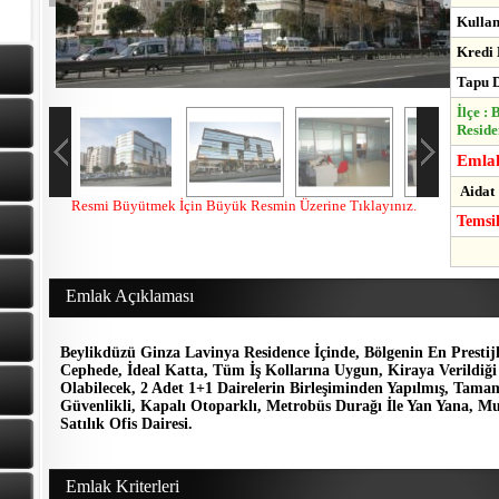
Kullan
Kredi 
Tapu D
İlçe :
Reside
Emlak
Aidat 
Resmi Büyütmek İçin Büyük Resmin Üzerine Tıklayınız.
Temsi
Emlak Açıklaması
Beylikdüzü Ginza Lavinya Residence İçinde, Bölgenin En Prest
Cephede, İdeal Katta, Tüm İş Kollarına Uygun, Kiraya Verildiği
Olabilecek, 2 Adet 1+1 Dairelerin Birleşiminden Yapılmış, Tamam
Güvenlikli, Kapalı Otoparklı, Metrobüs Durağı İle Yan Yana, Mut
Satılık Ofis Dairesi.
Emlak Kriterleri