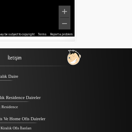
y be subject to copyright
Terms
Report a problem
İletişim
alık Daire
lık Residence Daireler
k Residence
is Ve Home Ofis Daireler
iralık Ofis İlanları