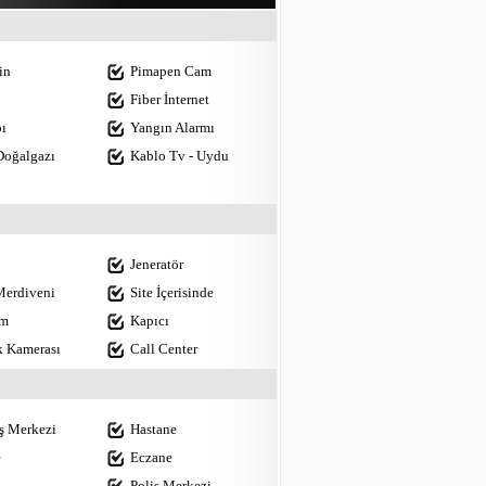
in
Pimapen Cam
Fiber İnternet
ı
Yangın Alarmı
Doğalgazı
Kablo Tv - Uydu
Jeneratör
Merdiveni
Site İçerisinde
ım
Kapıcı
k Kamerası
Call Center
iş Merkezi
Hastane
e
Eczane
Polis Merkezi