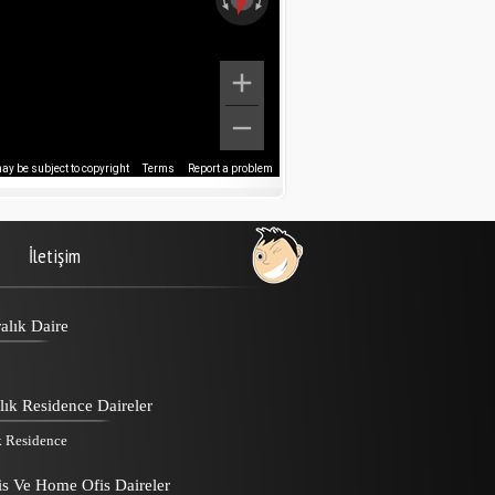
y be subject to copyright
Terms
Report a problem
İletişim
alık Daire
lık Residence Daireler
k Residence
is Ve Home Ofis Daireler