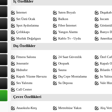
İç Özellikler
İnternet
Saten Boyalı
Duşakab
Set Üstü Ocak
Balkon
Isıcam
Spot Aydınlatma
Fiber İnternet
Görüntül
Çelikkapı
Yangın Alarmı
Banyo D
Mutfak Doğalgazı
Kablo Tv - Uydu
Amerika
Dış Özellikler
Fitness Salonu
24 Saat Güvenlik
Özel Caf
Jeneratör
Otopark
Kapalı O
Hidrafor
Sauna
Bilardo 
Kapalı Yüzme Havuzu
Dış Cepe Montalama
Isı Yalıt
Ses Yalıtımı
Su Deposu
Vale Hiz
Call Center
Çevre Özellikleri
Anaokulu-Kreş
Metrobüse Yakın
Alış Ver