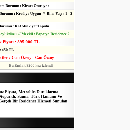
ım Durumu : Kiracı Oturuyor
Durumu : Krediye Uygun // Bina Yaşı : 1 - 5
urumu : Kat Mülkiyet Tapulu
 Beylikdüzü // Mevkii : Papatya Residence 2
 Fiyatı : 895.000 TL
: 450 TL
lciler : Cem Özsoy - Can Özsoy
Bu Emlak 8200 kez izlendi
cuz Fiyata, Metrobüs Duraklarına
 Otoparklı, Sauna, Türk Hamamı Ve
Gerçek Bir Residence Hizmeti Sunulan