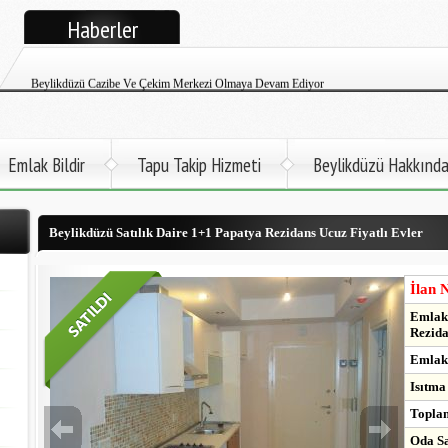
Haberler
Beylikdüzü Cem Emlak Tüm İlanlarıyla Google+ Yayınına Başladı
Beylikdüzü Cazibe Ve Çekim Merkezi Olmaya Devam Ediyor
Beylikdüzü Cem Emlak Satılık Ve Kiralık Daire İlanları Twitter Sayfası
Beylikdüzü Atatürk Öğretmen Evi Faaliyete Başladı
Emlak Bildir
Tapu Takip Hizmeti
Beylikdüzü Hakkınd
Beylikdüzü İlçemize Deniz Otobüsü Gelmek Üzere
Beylikdüzü Satılık Daire 1+1 Papatya Rezidans Ucuz Fiyatlı Evler
Kadir Topbaş Açıkladı. 2017'de Metro Beylikdüzü'nde
Beylikdüzü Büyükşehir'de Kapalı Yüzme Havuzu Çok Yakında Hizmette
İlan 
Emlak 
Rezida
Emlak 
Isıtma
Toplam
Oda Say