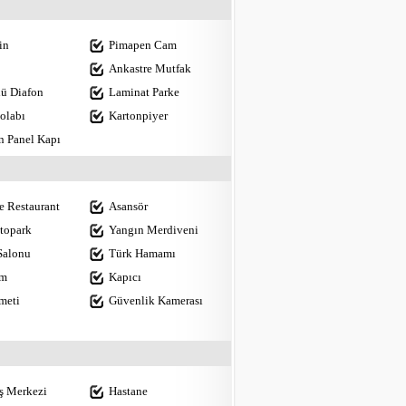
in
Pimapen Cam
Ankastre Mutfak
ü Diafon
Laminat Parke
olabı
Kartonpiyer
n Panel Kapı
e Restaurant
Asansör
topark
Yangın Merdiveni
Salonu
Türk Hamamı
ım
Kapıcı
meti
Güvenlik Kamerası
iş Merkezi
Hastane