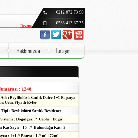
Devamı
0212 872 73 96
Devamı
0533 413 37 35
Devamı
Devamı
a
Hakkımızda
İletişim
Devamı
Devamı
Devamı
Numarası : 1248
Adı : Beylikdüzü Satılık Daire 1+1 Papatya
ns Ucuz Fiyatlı Evler
Tipi : Beylikdüzü Satılık Residence
 Sistemi : Doğalgaz // Cephe : Doğu
 Kat Saysı : 15 // Bulunduğu Kat : 3
ısı : 1+1 // Banyo : 1 // m² : 72m²