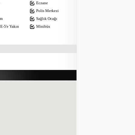
e
Eczane
Polis Merkezi
im
Sağlık Ocağı
E-5'e Yakın
Minibüs