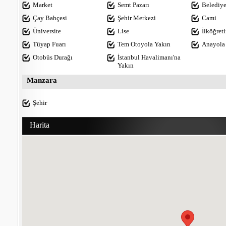
Market
Semt Pazarı
Belediy
Çay Bahçesi
Şehir Merkezi
Cami
Üniversite
Lise
İlköğret
Tüyap Fuarı
Tem Otoyola Yakın
Anayola 
Otobüs Durağı
İstanbul Havalimanı'na
Yakın
Manzara
Şehir
Harita