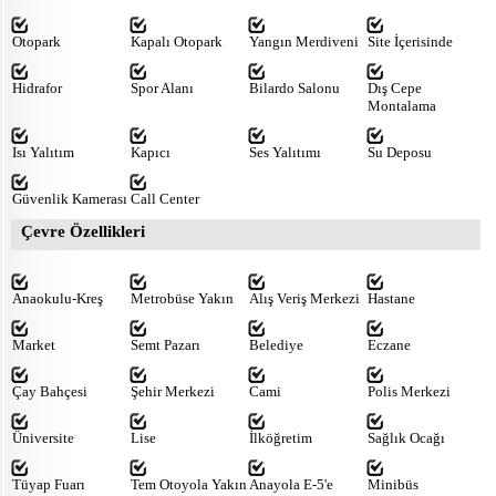
Otopark
Kapalı Otopark
Yangın Merdiveni
Site İçerisinde
Hidrafor
Spor Alanı
Bilardo Salonu
Dış Cepe
Montalama
Isı Yalıtım
Kapıcı
Ses Yalıtımı
Su Deposu
Güvenlik Kamerası
Call Center
Çevre Özellikleri
Anaokulu-Kreş
Metrobüse Yakın
Alış Veriş Merkezi
Hastane
Market
Semt Pazarı
Belediye
Eczane
Çay Bahçesi
Şehir Merkezi
Cami
Polis Merkezi
Üniversite
Lise
İlköğretim
Sağlık Ocağı
Tüyap Fuarı
Tem Otoyola Yakın
Anayola E-5'e
Minibüs