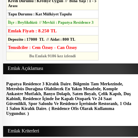
Kredi Durumu : Krediye Uygun // Bina Yaşı : 1 - 5
Arası
Tapu Durumu : Kat Mülkiyet Tapulu
İlçe : Beylikdüzü // Mevkii : Papatya Residence 3
Emlak Fiyatı : 8.250 TL
Depozito : 17000 TL // Aidat : 800 TL
Temsilciler : Cem Özsoy - Can Özsoy
Bu Emlak 9186 kez izlendi
Emlak Açıklaması
Papatya Residence 3 Kiralık Daire. Bölgenin Tam Merkezinde,
Metrobüs Durağına Olabilecek En Yakın Mesafede, Komple
Ankastre Mutfaklı, Banyo Dolaplı, Saten Boyalı, Çelik Kapılı, Duş
Kabinli, Residence İçinde İse Kapalı Otopark Ve 24 Saat
Güvenlikli, Spor Salonlu Ve Residence İçerisinde Restoranlı, 1 Oda
1 Salon Kiralık Daire. ( Residence Ofis Olarak Kullanıma
Uygundur. )
Emlak Kriterleri