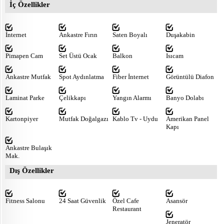
İç Özellikler
İnternet
Ankastre Fırın
Saten Boyalı
Duşakabin
Pimapen Cam
Set Üstü Ocak
Balkon
Isıcam
Ankastre Mutfak
Spot Aydınlatma
Fiber İnternet
Görüntülü Diafon
Laminat Parke
Çelikkapı
Yangın Alarmı
Banyo Dolabı
Kartonpiyer
Mutfak Doğalgazı
Kablo Tv - Uydu
Amerikan Panel
Kapı
Ankastre Bulaşık
Mak.
Dış Özellikler
Fitness Salonu
24 Saat Güvenlik
Özel Cafe
Asansör
Restaurant
Jeneratör