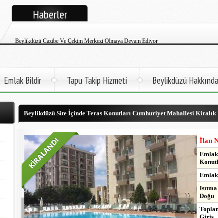
Haberler
Beylikdüzü Cem Emlak Tüm İlanlarıyla Google+ Yayınına Başladı
Beylikdüzü Cazibe Ve Çekim Merkezi Olmaya Devam Ediyor
Beylikdüzü Cem Emlak Satılık Ve Kiralık Daire İlanları Twitter Sayfası
Beylikdüzü Atatürk Öğretmen Evi Faaliyete Başladı
Emlak Bildir
Tapu Takip Hizmeti
Beylikdüzü Hakkınd
Beylikdüzü İlçemize Deniz Otobüsü Gelmek Üzere
Beylikdüzü Site İçinde Teras Konutları Cumhuriyet Mahallesi Kiralık
Kadir Topbaş Açıkladı. 2017'de Metro Beylikdüzü'nde
Beylikdüzü Büyükşehir'de Kapalı Yüzme Havuzu Çok Yakında Hizmette
İlan 
Emlak 
Konutl
Emlak 
Isıtma
Doğu
Toplam
Giriş