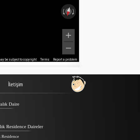
y be subject to copyright
Terms
Report a problem
İletişim
alık Daire
lık Residence Daireler
k Residence