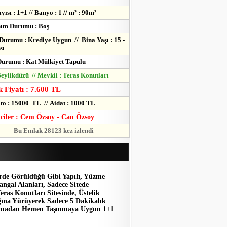
ısı : 1+1 // Banyo : 1 // m² : 90m²
nım Durumu : Boş
Durumu : Krediye Uygun // Bina Yaşı : 15 -
sı
urumu : Kat Mülkiyet Tapulu
 Beylikdüzü // Mevkii : Teras Konutları
 Fiyatı : 7.600 TL
to : 15000 TL // Aidat : 1000 TL
lciler : Cem Özsoy - Can Özsoy
Bu Emlak 28123 kez izlendi
erde Görüldüğü Gibi Yapılı, Yüzme
ngal Alanları, Sadece Sitede
eras Konutları Sitesinde, Üstelik
ğına Yürüyerek Sadece 5 Dakikalık
 Yapmadan Hemen Taşınmaya Uygun 1+1