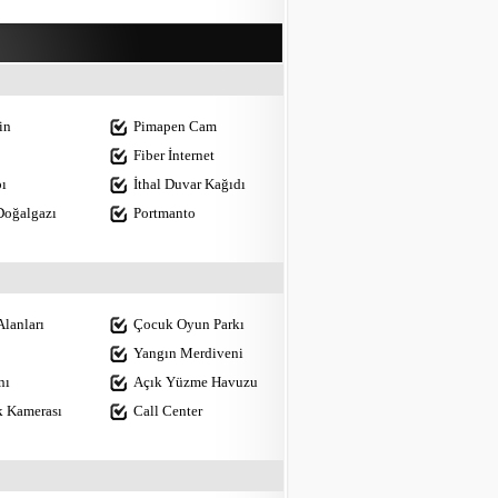
in
Pimapen Cam
Fiber İnternet
ı
İthal Duvar Kağıdı
Doğalgazı
Portmanto
lanları
Çocuk Oyun Parkı
Yangın Merdiveni
nı
Açık Yüzme Havuzu
k Kamerası
Call Center