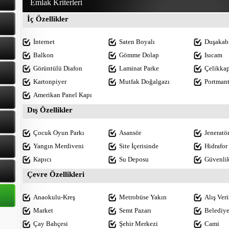
Emlak Kriterleri
İç Özellikler
İnternet
Saten Boyalı
Duşakab
Balkon
Gömme Dolap
Isıcam
Görüntülü Diafon
Laminat Parke
Çelikkap
Kartonpiyer
Mutfak Doğalgazı
Portman
Amerikan Panel Kapı
Dış Özellikler
Çocuk Oyun Parkı
Asansör
Jeneratö
Yangın Merdiveni
Site İçerisinde
Hidrafor
Kapıcı
Su Deposu
Güvenli
Çevre Özellikleri
Anaokulu-Kreş
Metrobüse Yakın
Alış Ver
Market
Semt Pazarı
Belediy
Çay Bahçesi
Şehir Merkezi
Cami