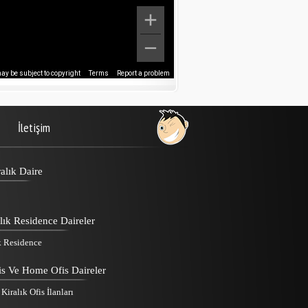
y be subject to copyright
Terms
Report a problem
İletişim
alık Daire
lık Residence Daireler
k Residence
is Ve Home Ofis Daireler
iralık Ofis İlanları