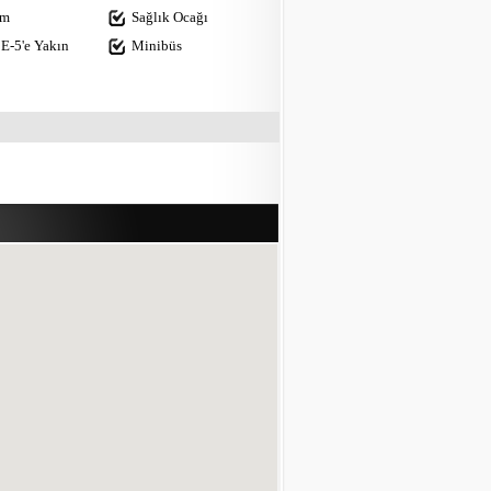
im
Sağlık Ocağı
E-5'e Yakın
Minibüs