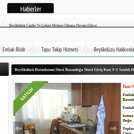
Haberler
Beylikdüzü Cem Emlak Tüm İlanlarıyla Google+ Yayınına Başladı
Beylikdüzü Cazibe Ve Çekim Merkezi Olmaya Devam Ediyor
Beylikdüzü Cem Emlak Satılık Ve Kiralık Daire İlanları Twitter Sayfası
Beylikdüzü Atatürk Öğretmen Evi Faaliyete Başladı
Emlak Bildir
Tapu Takip Hizmeti
Beylikdüzü Hakkınd
Beylikdüzü İlçemize Deniz Otobüsü Gelmek Üzere
Beylikdüzü Bizimkonut Sitesi Basındoğa Sitesi Giriş Katı 3+1 Satılık D
Kadir Topbaş Açıkladı. 2017'de Metro Beylikdüzü'nde
Beylikdüzü Büyükşehir'de Kapalı Yüzme Havuzu Çok Yakında Hizmette
İlan 
Emlak 
Basınd
Emlak 
Isıtma
Doğu
Toplam
Giriş