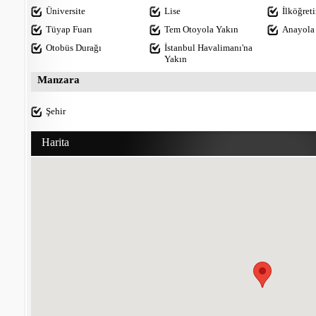
Üniversite
Lise
İlköğret
Tüyap Fuarı
Tem Otoyola Yakın
Anayola 
Otobüs Durağı
İstanbul Havalimanı'na
Yakın
Manzara
Şehir
Harita