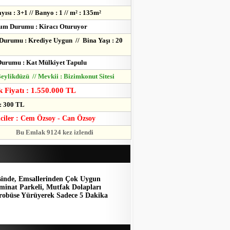
yısı : 3+1 // Banyo : 1 // m² : 135m²
ım Durumu : Kiracı Oturuyor
Durumu : Krediye Uygun // Bina Yaşı : 20
urumu : Kat Mülkiyet Tapulu
 Beylikdüzü // Mevkii : Bizimkonut Sitesi
 Fiyatı : 1.550.000 TL
: 300 TL
lciler : Cem Özsoy - Can Özsoy
Bu Emlak 9124 kez izlendi
sinde, Emsallerinden Çok Uygun
aminat Parkeli, Mutfak Dolapları
trobüse Yürüyerek Sadece 5 Dakika