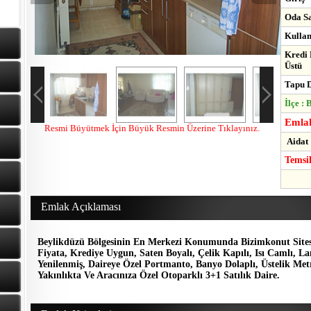
Oda Sa
Kullan
Kredi 
Üstü
Tapu D
İlçe :
Emlak
Resmi Büyütmek İçin Büyük Resmin Üzerine Tıklayınız.
Aidat 
Temsi
Emlak Açıklaması
Beylikdüzü Bölgesinin En Merkezi Konumunda Bizimkonut Site
Fiyata, Krediye Uygun, Saten Boyalı, Çelik Kapılı, Isı Camlı, L
Yenilenmiş, Daireye Özel Portmanto, Banyo Dolaplı, Üstelik Me
Yakınlıkta Ve Aracınıza Özel Otoparklı 3+1 Satılık Daire.