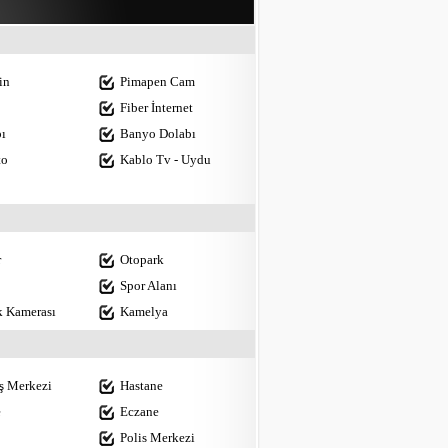
in
Pimapen Cam
Fiber İnternet
ı
Banyo Dolabı
to
Kablo Tv - Uydu
r
Otopark
Spor Alanı
k Kamerası
Kamelya
iş Merkezi
Hastane
e
Eczane
Polis Merkezi