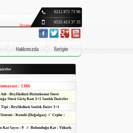
Devamı
0212 872 73 96
Devamı
0533 413 37 35
Devamı
Devamı
a
Hakkımızda
İletişim
Devamı
aireler
Devamı
Devamı
Numarası : 1366
Adı : Beylikdüzü Bizimkonut Sitesi
oğa Sitesi Giriş Katı 3+1 Satılık Daireler
Tipi : Beylikdüzü Satılık Daire 3+1
 Sistemi : Kombi (Doğalgaz) // Cephe :
 Kat Saysı : 9 // Bulunduğu Kat : Yüksek