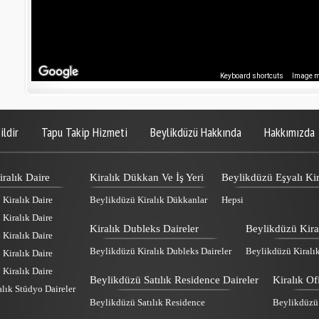
Keyboard shortcuts
Image ma
ildir
Tapu Takip Hizmeti
Beylikdüzü Hakkında
Hakkımızda
ralık Daire
Kiralık Dükkan Ve İş Yeri
Beylikdüzü Eşyalı Kir
Kiralık Daire
Beylikdüzü Kiralık Dükkanlar
Hepsi
Kiralık Daire
Kiralık Dubleks Daireler
Beylikdüzü Kira
Kiralık Daire
Beylikdüzü Kiralık Dubleks Daireler
Beylikdüzü Kiralı
Kiralık Daire
Kiralık Daire
Beylikdüzü Satılık Residence Daireler
Kiralık Of
lık Stüdyo Daireler
Beylikdüzü Satılık Residence
Beylikdüzü K