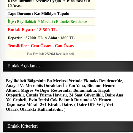
Kredi Durumu : Krediye Uygun // Bina Yaşı : 10 -
15 Arası
Tapu Durumu : Kat Mülkiyet Tapulu
İlçe : Beylikdüzü // Mevkii : Ekinoks Residence
Emlak Fiyatı : 18.500 TL
Depozito : 37000 TL // Aidat : 1800 TL
Temsilciler : Cem Özsoy - Can Özsoy
Bu Emlak 25264 kez izlendi
Emlak Açıklaması
Beylikdüzü Bölgesinin En Merkezi Yerinde Ekinoks Residence'de,
Anayol Ve Metrobüs Durakları İle Yan Yana, Binanın Hemen
Altında Migros Ve Diğer Restoranlar Bulunmakta, Kapalı
Otoparklı, Çatıda Yüzme Havuzu, 24 Saat Güvenlikli, Daire Ana
Yol Cepheli, Evin İçerisi Çok Bakımlı Durumda Ve Hemen
Taşınmaya Müsait 2+1 Kiralık Daire. ( Daire Ofis Ve İş Yeri
Olarak Olarakta Kullanılabilir. )
Emlak Kriterleri