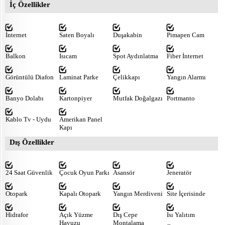
İç Özellikler
İnternet
Saten Boyalı
Duşakabin
Pimapen Cam
Balkon
Isıcam
Spot Aydınlatma
Fiber İnternet
Görüntülü Diafon
Laminat Parke
Çelikkapı
Yangın Alarmı
Banyo Dolabı
Kartonpiyer
Mutfak Doğalgazı
Portmanto
Kablo Tv - Uydu
Amerikan Panel
Kapı
Dış Özellikler
24 Saat Güvenlik
Çocuk Oyun Parkı
Asansör
Jeneratör
Otopark
Kapalı Otopark
Yangın Merdiveni
Site İçerisinde
Hidrafor
Açık Yüzme
Dış Cepe
Isı Yalıtım
Havuzu
Montalama