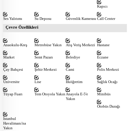
Kapıcı
Ses Yalıtımı
Su Deposu
Güvenlik Kamerası
Call Center
Çevre Özellikleri
Anaokulu-Kreş
Metrobüse Yakın
Alış Veriş Merkezi
Hastane
Market
Semt Pazarı
Belediye
Eczane
Çay Bahçesi
Şehir Merkezi
Cami
Polis Merkezi
Üniversite
Lise
İlköğretim
Sağlık Ocağı
Tüyap Fuarı
Tem Otoyola Yakın
Anayola E-5'e
Minibüs
Yakın
Otobüs Durağı
İstanbul
Havalimanı'na
Yakın