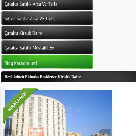
Çatalca Satılık Arsa Ve Tarla
Silivri Satılık Arsa Ve Tarla
Çatalca Kiralık Daire
Çatalca Satılık Müstakil Ev
Blog Kategorileri
Beylikdüzü Ekinoks Residence Kiralık Daire