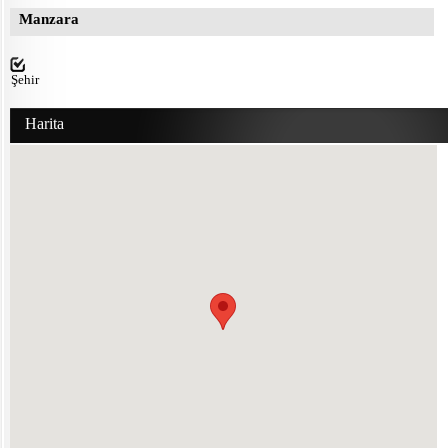
Manzara
Şehir
Harita