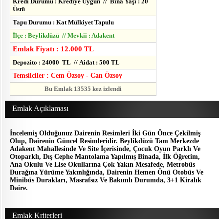
Kredi Durumu : Krediye Uygun // Bina Yaşı : 20
Üstü
Tapu Durumu : Kat Mülkiyet Tapulu
İlçe : Beylikdüzü // Mevkii : Adakent
Emlak Fiyatı : 12.000 TL
Depozito : 24000 TL // Aidat : 500 TL
Temsilciler : Cem Özsoy - Can Özsoy
Bu Emlak 13535 kez izlendi
Emlak Açıklaması
İncelemiş Olduğunuz Dairenin Resimleri İki Gün Önce Çekilmiş
Olup, Dairenin Güncel Resimleridir. Beylikdüzü Tam Merkezde
Adakent Mahallesinde Ve Site İçerisinde, Çocuk Oyun Parklı Ve
Otoparklı, Dış Cephe Mantolama Yapılmış Binada, İlk Öğretim,
Ana Okulu Ve Lise Okullarına Çok Yakın Mesafede, Metrobüs
Durağına Yürüme Yakınlığında, Dairenin Hemen Önü Otobüs Ve
Minibüs Durakları, Masrafsız Ve Bakımlı Durumda, 3+1 Kiralık
Daire.
Emlak Kriterleri