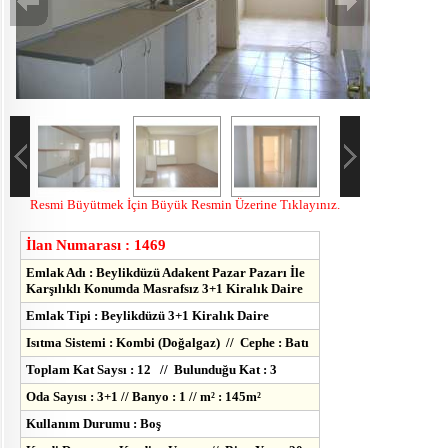
Resmi Büyütmek İçin Büyük Resmin Üzerine Tıklayınız.
İlan Numarası : 1469
Emlak Adı : Beylikdüzü Adakent Pazar Pazarı İle
Karşılıklı Konumda Masrafsız 3+1 Kiralık Daire
Emlak Tipi : Beylikdüzü 3+1 Kiralık Daire
Isıtma Sistemi : Kombi (Doğalgaz) // Cephe : Batı
Toplam Kat Saysı : 12 // Bulunduğu Kat : 3
Oda Sayısı : 3+1 // Banyo : 1 // m² : 145m²
Kullanım Durumu : Boş