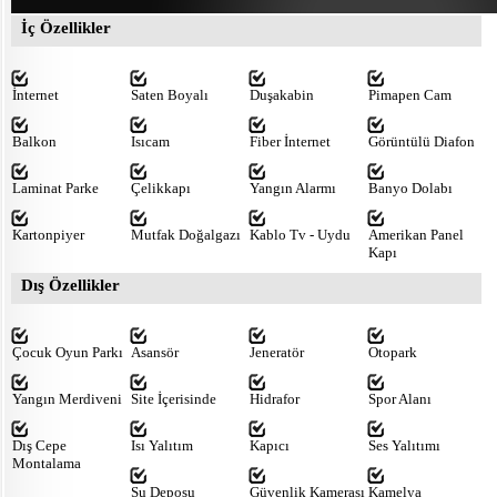
İç Özellikler
İnternet
Saten Boyalı
Duşakabin
Pimapen Cam
Balkon
Isıcam
Fiber İnternet
Görüntülü Diafon
Laminat Parke
Çelikkapı
Yangın Alarmı
Banyo Dolabı
Kartonpiyer
Mutfak Doğalgazı
Kablo Tv - Uydu
Amerikan Panel
Kapı
Dış Özellikler
Çocuk Oyun Parkı
Asansör
Jeneratör
Otopark
Yangın Merdiveni
Site İçerisinde
Hidrafor
Spor Alanı
Dış Cepe
Isı Yalıtım
Kapıcı
Ses Yalıtımı
Montalama
Su Deposu
Güvenlik Kamerası
Kamelya