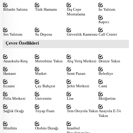
Bilardo Salonu
Türk Hamamı
Dış Cepe
Isı Yalıtım
Montalama
Kapıcı
Ses Yalıtımı
Su Deposu
Güvenlik Kamerası
Call Center
Çevre Özellikleri
Anaokulu-Kreş
Metrobüse Yakın
Alış Veriş Merkezi
Denize Yakın
Hastane
Market
Semt Pazarı
Belediye
Eczane
Çay Bahçesi
Şehir Merkezi
Cami
Polis Merkezi
Üniversite
Lise
İlköğretim
Sağlık Ocağı
Tüyap Fuarı
Tem Otoyola Yakın
Anayola E-5'e
Yakın
Minibüs
Otobüs Durağı
İstanbul
Havalimanı'na