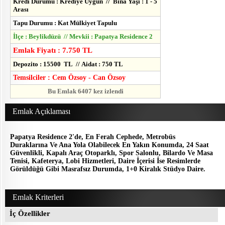
Kredi Durumu : Krediye Uygun // Bina Yaşı : 1 - 5
Arası
Tapu Durumu : Kat Mülkiyet Tapulu
İlçe : Beylikdüzü // Mevkii : Papatya Residence 2
Emlak Fiyatı : 7.750 TL
Depozito : 15500 TL // Aidat : 750 TL
Temsilciler : Cem Özsoy - Can Özsoy
Bu Emlak 6407 kez izlendi
Emlak Açıklaması
Papatya Residence 2'de, En Ferah Cephede, Metrobüs
Duraklarına Ve Ana Yola Olabilecek En Yakın Konumda, 24 Saat
Güvenlikli, Kapalı Araç Otoparklı, Spor Salonlu, Bilardo Ve Masa
Tenisi, Kafeterya, Lobi Hizmetleri, Daire İçerisi İse Resimlerde
Görüldüğü Gibi Masrafsız Durumda, 1+0 Kiralık Stüdyo Daire.
Emlak Kriterleri
İç Özellikler