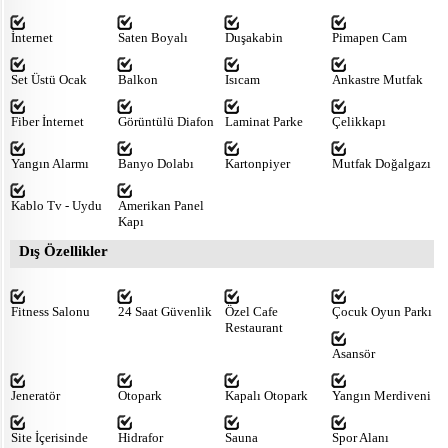
İnternet
Saten Boyalı
Duşakabin
Pimapen Cam
Set Üstü Ocak
Balkon
Isıcam
Ankastre Mutfak
Fiber İnternet
Görüntülü Diafon
Laminat Parke
Çelikkapı
Yangın Alarmı
Banyo Dolabı
Kartonpiyer
Mutfak Doğalgazı
Kablo Tv - Uydu
Amerikan Panel
Kapı
Dış Özellikler
Fitness Salonu
24 Saat Güvenlik
Özel Cafe
Çocuk Oyun Parkı
Restaurant
Asansör
Jeneratör
Otopark
Kapalı Otopark
Yangın Merdiveni
Site İçerisinde
Hidrafor
Sauna
Spor Alanı