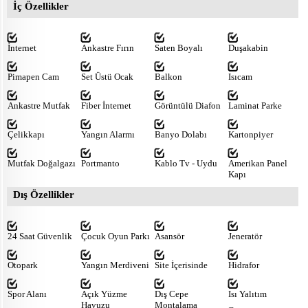
İç Özellikler
İnternet
Ankastre Fırın
Saten Boyalı
Duşakabin
Pimapen Cam
Set Üstü Ocak
Balkon
Isıcam
Ankastre Mutfak
Fiber İnternet
Görüntülü Diafon
Laminat Parke
Çelikkapı
Yangın Alarmı
Banyo Dolabı
Kartonpiyer
Mutfak Doğalgazı
Portmanto
Kablo Tv - Uydu
Amerikan Panel
Kapı
Dış Özellikler
24 Saat Güvenlik
Çocuk Oyun Parkı
Asansör
Jeneratör
Otopark
Yangın Merdiveni
Site İçerisinde
Hidrafor
Spor Alanı
Açık Yüzme
Dış Cepe
Isı Yalıtım
Havuzu
Montalama