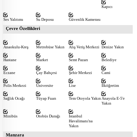
Kapıcı
Ses Yalıtımı
Su Deposu
Güvenlik Kamerası
Çevre Özellikleri
Anaokulu-Kreş
Metrobüse Yakın
Alış Veriş Merkezi
Denize Yakın
Hastane
Market
Semt Pazarı
Belediye
Eczane
Çay Bahçesi
Şehir Merkezi
Cami
Polis Merkezi
Üniversite
Lise
İlköğretim
Sağlık Ocağı
Tüyap Fuarı
Tem Otoyola Yakın
Anayola E-5'e
Yakın
Minibüs
Otobüs Durağı
İstanbul
Havalimanı'na
Yakın
Manzara