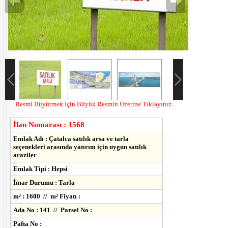
Resmi Büyütmek İçin Büyük Resmin Üzerine Tıklayınız.
İlan Numarası : 1568
Emlak Adı : Çatalca satılık arsa ve tarla
seçenekleri arasında yatırım için uygun satılık
araziler
Emlak Tipi : Hepsi
İmar Durumu : Tarla
m² : 1600 // m² Fiyatı :
Ada No : 141 // Parsel No :
Pafta No :