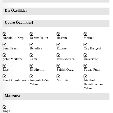
Dış Özellikler
Çevre Özellikleri
Anaokulu-Kreş
Denize Yakın
Hastane
Market
Semt Pazarı
Belediye
Eczane
Çay Bahçesi
Şehir Merkezi
Cami
Polis Merkezi
Üniversite
Lise
İlköğretim
Sağlık Ocağı
Tüyap Fuarı
Tem Otoyola Yakın
Anayola E-5'e
Minibüs
İstanbul
Yakın
Havalimanı'na
Yakın
Manzara
Doğa