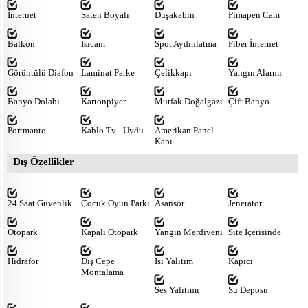
İnternet
Saten Boyalı
Duşakabin
Pimapen Cam
Balkon
Isıcam
Spot Aydınlatma
Fiber İnternet
Görüntülü Diafon
Laminat Parke
Çelikkapı
Yangın Alarmı
Banyo Dolabı
Kartonpiyer
Mutfak Doğalgazı
Çift Banyo
Portmanto
Kablo Tv - Uydu
Amerikan Panel
Kapı
Dış Özellikler
24 Saat Güvenlik
Çocuk Oyun Parkı
Asansör
Jeneratör
Otopark
Kapalı Otopark
Yangın Merdiveni
Site İçerisinde
Hidrafor
Dış Cepe
Isı Yalıtım
Kapıcı
Montalama
Ses Yalıtımı
Su Deposu