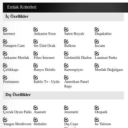
Emlak Kriterleri
İç Özellikler
İnternet
Ankastre Fırın
Saten Boyalı
Duşakabin
Pimapen Cam
Set Üstü Ocak
Balkon
Isıcam
Ankastre Mutfak
Fiber İnternet
Görüntülü Diafon
Laminat Parke
Çelikkapı
Banyo Dolabı
Kartonpiyer
Mutfak Doğalgazı
Portmanto
Kablo Tv - Uydu
Amerikan Panel
Kapı
Dış Özellikler
Çocuk Oyun Parkı
Asansör
Jeneratör
Otopark
Yangın Merdiveni
Hidrafor
Dış Cepe
Isı Yalıtım