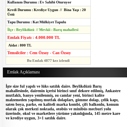
Kullanım Durumu : Ev Sahibi Oturuyor
Kredi Durumu : Krediye Uygun // Bina Yaşı : 20
Üstü
Tapu Durumu : Kat Mülkiyet Tapulu
İlçe : Beylikdüzü // Mevkii : Barış mahallesi
Emlak Fiyatı : 4.000.000 TL
Aidat : 800 TL
Temsilciler : Cem Özsoy - Can Özsoy
Bu Emlak 4877 kez izlendi
Emlak Açıklaması
İşte size ful yapılı ve lüks satılık daire. Beylikdüzü Barış
mahallesinde, dairenin içerisi birinci sınıf dekore edilmiş, Ankastre
mutfaklı, banyo yenilenmiş, ısı camlar yeni, birinci kalite
malzemeden yapılmış mutfak dolapları, gömme dolap, çelik kapı,
saten boya, parke, en kaliteli marka kombi, çift balkonlu, konum
olarak çok merkezi noktada, otobüs ve minibüs mecburi yolu
üzerinde, okul ve marketlere yürüme yakınlığında, 145 metre kare
ve krediye uygun, 3+1 satılık daire.