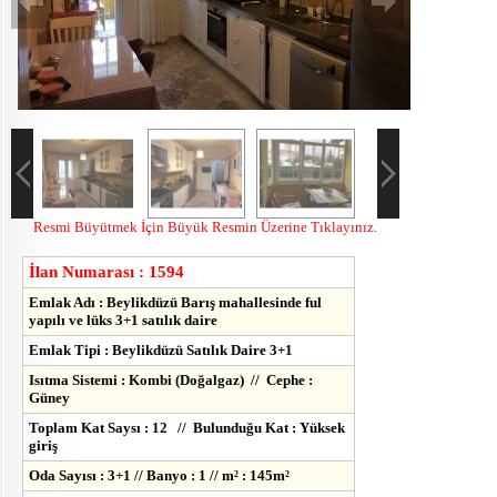
Resmi Büyütmek İçin Büyük Resmin Üzerine Tıklayınız.
İlan Numarası : 1594
Emlak Adı : Beylikdüzü Barış mahallesinde ful
yapılı ve lüks 3+1 satılık daire
Emlak Tipi : Beylikdüzü Satılık Daire 3+1
Isıtma Sistemi : Kombi (Doğalgaz) // Cephe :
Güney
Toplam Kat Saysı : 12 // Bulunduğu Kat : Yüksek
giriş
Oda Sayısı : 3+1 // Banyo : 1 // m² : 145m²