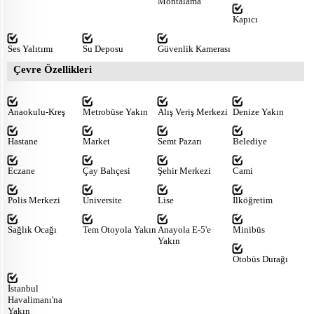
Montalama
Kapıcı
Ses Yalıtımı
Su Deposu
Güvenlik Kamerası
Çevre Özellikleri
Anaokulu-Kreş
Metrobüse Yakın
Alış Veriş Merkezi
Denize Yakın
Hastane
Market
Semt Pazarı
Belediye
Eczane
Çay Bahçesi
Şehir Merkezi
Cami
Polis Merkezi
Üniversite
Lise
İlköğretim
Sağlık Ocağı
Tem Otoyola Yakın
Anayola E-5'e
Minibüs
Yakın
Otobüs Durağı
İstanbul
Havalimanı'na
Yakın