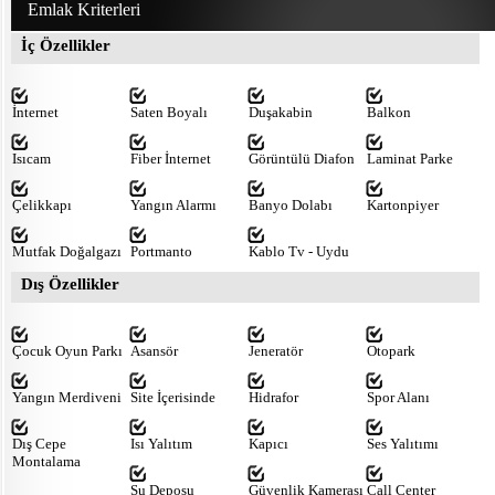
Emlak Kriterleri
İç Özellikler
İnternet
Saten Boyalı
Duşakabin
Balkon
Isıcam
Fiber İnternet
Görüntülü Diafon
Laminat Parke
Çelikkapı
Yangın Alarmı
Banyo Dolabı
Kartonpiyer
Mutfak Doğalgazı
Portmanto
Kablo Tv - Uydu
Dış Özellikler
Çocuk Oyun Parkı
Asansör
Jeneratör
Otopark
Yangın Merdiveni
Site İçerisinde
Hidrafor
Spor Alanı
Dış Cepe
Isı Yalıtım
Kapıcı
Ses Yalıtımı
Montalama
Su Deposu
Güvenlik Kamerası
Call Center