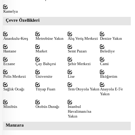
Kamelya
Çevre Özellikleri
Anaokulu-Kreş
Metrobüse Yakın
Alış Veriş Merkezi
Denize Yakın
Hastane
Market
Semt Pazarı
Belediye
Eczane
Çay Bahçesi
Şehir Merkezi
Cami
Polis Merkezi
Üniversite
Lise
İlköğretim
Sağlık Ocağı
Tüyap Fuarı
Tem Otoyola Yakın
Anayola E-5'e
Yakın
Minibüs
Otobüs Durağı
İstanbul
Havalimanı'na
Yakın
Manzara