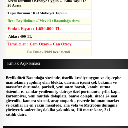
Kredi Durumu : Krediye Uygun // Bina Yaşı : 15 -
20 Arası
Tapu Durumu : Kat Mülkiyet Tapulu
İlçe : Beylikdüzü // Mevkii : Basındoğa sitesi
Emlak Fiyatı : 1.650.000 TL
Aidat : 400 TL
Temsilciler : Cem Özsoy - Can Özsoy
Bu Emlak 5989 kez izlendi
Emlak Açıklaması
Beylikdüzü Basındoğa sitesinde, üstelik krediye uygun ve dış cephe
mantolama yapılmış olan blokta, dairenin içerisi çok bakımlı ve
masrafsız durumda, parkeli, yeni saten boyalı, kombi ısıtma
sistemli, ısı camlar yenilenmiş, daireye özel portmanto, çelik kapı,
kartonpiyer, yeni mutfak dolapları, banyo dolaplı, sitede 24 saat
güvenlik, kamera sistemi, araç otoparkı, çevrede bulunan market
ve okullar ile en yakın mesafede, ana yola ve Metrobüs durağına
yürüyerek sadece beş dakika yakınlıkta, 110 metre kare, 2+1
satılık daire.