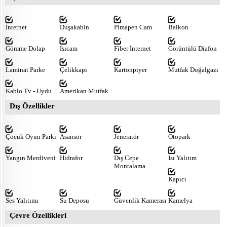
İnternet
Duşakabin
Pimapen Cam
Balkon
Gömme Dolap
Isıcam
Fiber İnternet
Görüntülü Diafon
Laminat Parke
Çelikkapı
Kartonpiyer
Mutfak Doğalgazı
Kablo Tv - Uydu
Amerikan Mutfak
Dış Özellikler
Çocuk Oyun Parkı
Asansör
Jeneratör
Otopark
Yangın Merdiveni
Hidrafor
Dış Cepe
Isı Yalıtım
Montalama
Kapıcı
Ses Yalıtımı
Su Deposu
Güvenlik Kamerası
Kamelya
Çevre Özellikleri