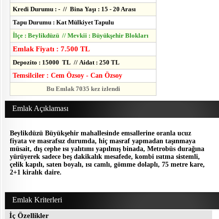
Kredi Durumu : - // Bina Yaşı : 15 - 20 Arası
Tapu Durumu : Kat Mülkiyet Tapulu
İlçe : Beylikdüzü // Mevkii : Büyükşehir Blokları
Emlak Fiyatı : 7.500 TL
Depozito : 15000 TL // Aidat : 250 TL
Temsilciler : Cem Özsoy - Can Özsoy
Bu Emlak 7035 kez izlendi
Emlak Açıklaması
Beylikdüzü Büyükşehir mahallesinde emsallerine oranla ucuz
fiyata ve masrafsız durumda, hiç masraf yapmadan taşınmaya
müsait, dış cephe ısı yalıtımı yapılmış binada, Metrobüs durağına
yürüyerek sadece beş dakikalık mesafede, kombi ısıtma sistemli,
çelik kapılı, saten boyalı, ısı camlı, gömme dolaplı, 75 metre kare,
2+1 kiralık daire.
Emlak Kriterleri
İç Özellikler