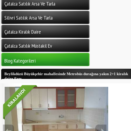
Çatalca Satılık Arsa Ve Tarla
Silivri Satılık Arsa Ve Tarla
Çatalca Kiralık Daire
Çatalca Satılık Müstakil Ev
Blog Kategorileri
Beylikdüzü Büyükşehir mahallesinde Metrobüs durağına yakın 2+1 kiralık
daire ilanı