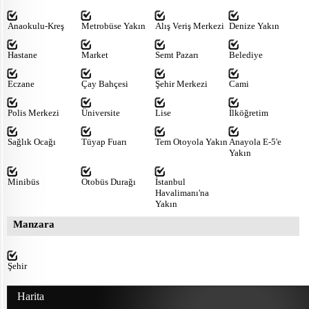
Anaokulu-Kreş
Metrobüse Yakın
Alış Veriş Merkezi
Denize Yakın
Hastane
Market
Semt Pazarı
Belediye
Eczane
Çay Bahçesi
Şehir Merkezi
Cami
Polis Merkezi
Üniversite
Lise
İlköğretim
Sağlık Ocağı
Tüyap Fuarı
Tem Otoyola Yakın
Anayola E-5'e
Yakın
Minibüs
Otobüs Durağı
İstanbul
Havalimanı'na
Yakın
Manzara
Şehir
Harita