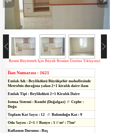
Resmi Büyütmek İçin Büyük Resmin Üzerine Tıklayınız.
İlan Numarası : 1621
Emlak Adı : Beylikdüzü Büyükşehir mahallesinde
Metrobüs durağına yakın 2+1 kiralık daire ilanı
Emlak Tipi : Beylikdüzü 2+1 Kiralık Daire
Isıtma Sistemi : Kombi (Doğalgaz) // Cephe :
Doğu
Toplam Kat Saysı : 12 // Bulunduğu Kat : 9
Oda Sayısı : 2+1 // Banyo : 1 // m² : 75m²
Kullanım Durumu : Boş