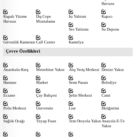
Havuzu
Kapalı Yüzme
Dış Cepe
Isı Yalıtım
Kapıcı
Havuzu
Montalama
Ses Yalıtımı
Su Deposu
Güvenlik Kamerası
Call Center
Kamelya
Çevre Özellikleri
Anaokulu-Kreş
Metrobüse Yakın
Alış Veriş Merkezi
Denize Yakın
Hastane
Market
Semt Pazarı
Belediye
Eczane
Çay Bahçesi
Şehir Merkezi
Cami
Polis Merkezi
Üniversite
Lise
İlköğretim
Sağlık Ocağı
Tüyap Fuarı
Tem Otoyola Yakın
Anayola E-5'e
Yakın