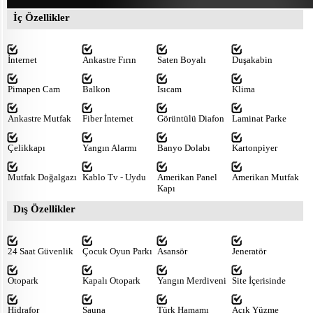
İç Özellikler
İnternet
Ankastre Fırın
Saten Boyalı
Duşakabin
Pimapen Cam
Balkon
Isıcam
Klima
Ankastre Mutfak
Fiber İnternet
Görüntülü Diafon
Laminat Parke
Çelikkapı
Yangın Alarmı
Banyo Dolabı
Kartonpiyer
Mutfak Doğalgazı
Kablo Tv - Uydu
Amerikan Panel
Amerikan Mutfak
Kapı
Dış Özellikler
24 Saat Güvenlik
Çocuk Oyun Parkı
Asansör
Jeneratör
Otopark
Kapalı Otopark
Yangın Merdiveni
Site İçerisinde
Hidrafor
Sauna
Türk Hamamı
Açık Yüzme