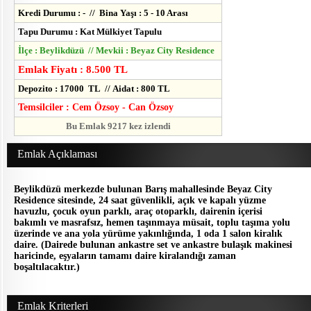
Kredi Durumu : - // Bina Yaşı : 5 - 10 Arası
Tapu Durumu : Kat Mülkiyet Tapulu
İlçe : Beylikdüzü // Mevkii : Beyaz City Residence
Emlak Fiyatı : 8.500 TL
Depozito : 17000 TL // Aidat : 800 TL
Temsilciler : Cem Özsoy - Can Özsoy
Bu Emlak 9217 kez izlendi
Emlak Açıklaması
Beylikdüzü merkezde bulunan Barış mahallesinde Beyaz City
Residence sitesinde, 24 saat güvenlikli, açık ve kapalı yüzme
havuzlu, çocuk oyun parklı, araç otoparklı, dairenin içerisi
bakımlı ve masrafsız, hemen taşınmaya müsait, toplu taşıma yolu
üzerinde ve ana yola yürüme yakınlığında, 1 oda 1 salon kiralık
daire. (Dairede bulunan ankastre set ve ankastre bulaşık makinesi
haricinde, eşyaların tamamı daire kiralandığı zaman
boşaltılacaktır.)
Emlak Kriterleri