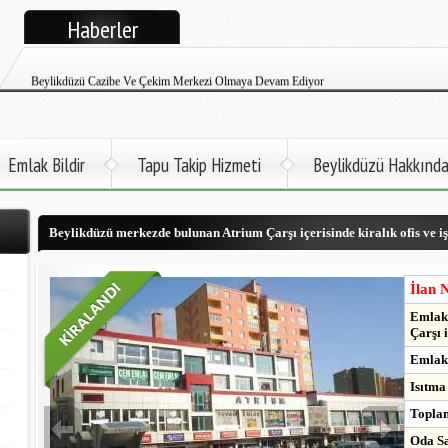
Haberler
Beylikdüzü Cem Emlak Tüm İlanlarıyla Google+ Yayınına Başladı
Beylikdüzü Cazibe Ve Çekim Merkezi Olmaya Devam Ediyor
Beylikdüzü Cem Emlak Satılık Ve Kiralık Daire İlanları Twitter Sayfası
Beylikdüzü Atatürk Öğretmen Evi Faaliyete Başladı
Emlak Bildir
Tapu Takip Hizmeti
Beylikdüzü Hakkınd
Beylikdüzü İlçemize Deniz Otobüsü Gelmek Üzere
Beylikdüzü merkezde bulunan Atrium Çarşı içerisinde kiralık ofis ve iş 
Kadir Topbaş Açıkladı. 2017'de Metro Beylikdüzü'nde
Beylikdüzü Büyükşehir'de Kapalı Yüzme Havuzu Çok Yakında Hizmette
İlan 
Emlak 
Çarşı i
Emlak 
Isıtma
Toplam
Oda Say