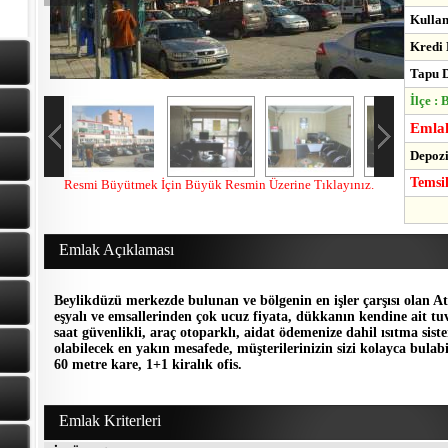
Kulla
Kredi 
Tapu D
İlçe :
Emlak
Depozi
Temsi
Resmi Büyütmek İçin Büyük Resmin Üzerine Tıklayınız.
Emlak Açıklaması
Beylikdüzü merkezde bulunan ve bölgenin en işler çarşısı olan At
eşyalı ve emsallerinden çok ucuz fiyata, dükkanın kendine ait tu
saat güvenlikli, araç otoparklı, aidat ödemenize dahil ısıtma sis
olabilecek en yakın mesafede, müşterilerinizin sizi kolayca bulab
60 metre kare, 1+1 kiralık ofis.
Emlak Kriterleri