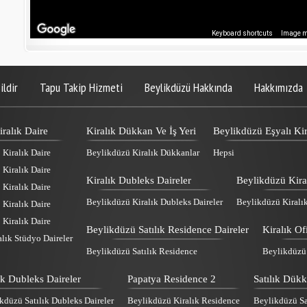
Keyboard shortcuts
Image ma
ildir
Tapu Takip Hizmeti
Beylikdüzü Hakkında
Hakkımızda
ralık Daire
Kiralık Dükkan Ve İş Yeri
Beylikdüzü Eşyalı Kir
Kiralık Daire
Beylikdüzü Kiralık Dükkanlar
Hepsi
Kiralık Daire
Kiralık Dubleks Daireler
Beylikdüzü Kira
Kiralık Daire
Beylikdüzü Kiralık Dubleks Daireler
Beylikdüzü Kiralı
Kiralık Daire
Kiralık Daire
Beylikdüzü Satılık Residence Daireler
Kiralık Of
lık Stüdyo Daireler
Beylikdüzü Satılık Residence
Beylikdüzü K
lık Dubleks Daireler
Papatya Residence 2
Satılık Dük
kdüzü Satılık Dubleks Daireler
Beylikdüzü Kiralık Residence
Beylikdüzü Sa