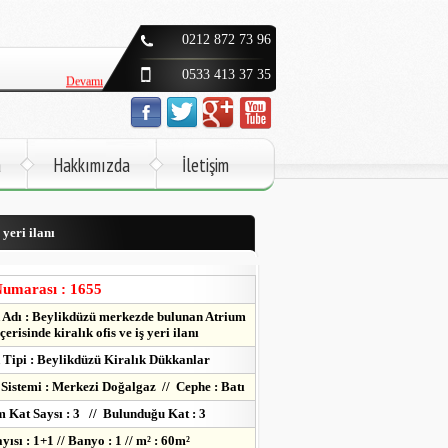
Devamı
0212 872 73 96
Devamı
0533 413 37 35
Devamı
Devamı
a
Hakkımızda
İletişim
Devamı
yeri ilanı
Devamı
Devamı
Numarası : 1655
Adı : Beylikdüzü merkezde bulunan Atrium
çerisinde kiralık ofis ve iş yeri ilanı
Tipi : Beylikdüzü Kiralık Dükkanlar
 Sistemi : Merkezi Doğalgaz // Cephe : Batı
 Kat Saysı : 3 // Bulunduğu Kat : 3
ısı : 1+1 // Banyo : 1 // m² : 60m²