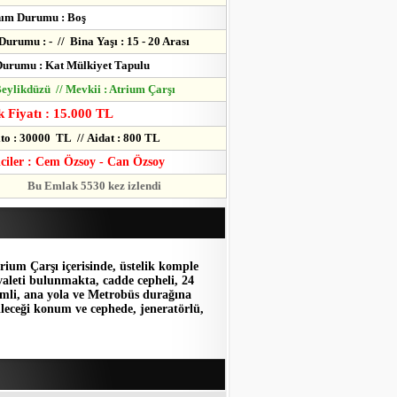
nım Durumu : Boş
Durumu : - // Bina Yaşı : 15 - 20 Arası
urumu : Kat Mülkiyet Tapulu
 Beylikdüzü // Mevkii : Atrium Çarşı
 Fiyatı : 15.000 TL
to : 30000 TL // Aidat : 800 TL
lciler : Cem Özsoy - Can Özsoy
Bu Emlak 5530 kez izlendi
rium Çarşı içerisinde, üstelik komple
valeti bulunmakta, cadde cepheli, 24
temli, ana yola ve Metrobüs durağına
ileceği konum ve cephede, jeneratörlü,