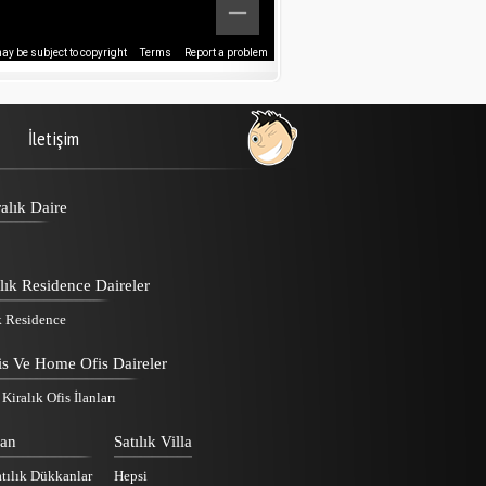
y be subject to copyright
Terms
Report a problem
İletişim
alık Daire
lık Residence Daireler
k Residence
is Ve Home Ofis Daireler
iralık Ofis İlanları
kan
Satılık Villa
tılık Dükkanlar
Hepsi