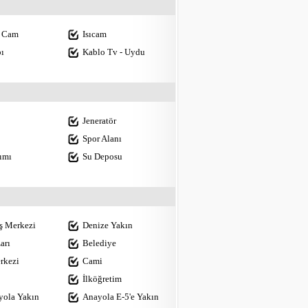
 Cam
Isıcam
ı
Kablo Tv - Uydu
Jeneratör
Spor Alanı
tımı
Su Deposu
iş Merkezi
Denize Yakın
arı
Belediye
rkezi
Cami
İlköğretim
yola Yakın
Anayola E-5'e Yakın