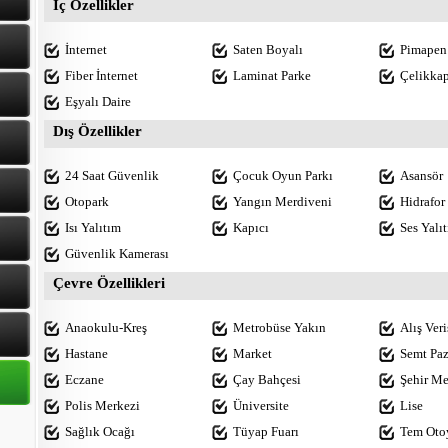
İç Özellikler
İnternet
Saten Boyalı
Pimapen
Fiber İnternet
Laminat Parke
Çelikkap
Eşyalı Daire
Dış Özellikler
24 Saat Güvenlik
Çocuk Oyun Parkı
Asansör
Otopark
Yangın Merdiveni
Hidrafor
Isı Yalıtım
Kapıcı
Ses Yalı
Güvenlik Kamerası
Çevre Özellikleri
Anaokulu-Kreş
Metrobüse Yakın
Alış Ver
Hastane
Market
Semt Paz
Eczane
Çay Bahçesi
Şehir Me
Polis Merkezi
Üniversite
Lise
Sağlık Ocağı
Tüyap Fuarı
Tem Oto