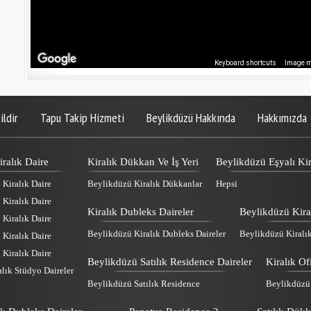
Keyboard shortcuts
Image ma
ildir
Tapu Takip Hizmeti
Beylikdüzü Hakkında
Hakkımızda
ralık Daire
Kiralık Dükkan Ve İş Yeri
Beylikdüzü Eşyalı Kir
Kiralık Daire
Beylikdüzü Kiralık Dükkanlar
Hepsi
Kiralık Daire
Kiralık Dubleks Daireler
Beylikdüzü Kira
Kiralık Daire
Beylikdüzü Kiralık Dubleks Daireler
Beylikdüzü Kiralı
Kiralık Daire
Kiralık Daire
Beylikdüzü Satılık Residence Daireler
Kiralık Of
lık Stüdyo Daireler
Beylikdüzü Satılık Residence
Beylikdüzü K