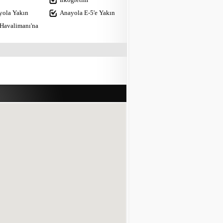
yola Yakın
Anayola E-5'e Yakın
 Havalimanı'na