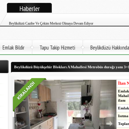
Haberler
Beylikdüzü Cem Emlak Tüm İlanlarıyla Google+ Yayınına Başladı
Beylikdüzü Cazibe Ve Çekim Merkezi Olmaya Devam Ediyor
Beylikdüzü Cem Emlak Satılık Ve Kiralık Daire İlanları Twitter Sayfası
Beylikdüzü Atatürk Öğretmen Evi Faaliyete Başladı
Emlak Bildir
Tapu Takip Hizmeti
Beylikdüzü Hakkınd
Beylikdüzü İlçemize Deniz Otobüsü Gelmek Üzere
Beylikdüzü Büyükşehir Blokları A Mahallesi Metrobüs durağı yanı 3+1 
Kadir Topbaş Açıkladı. 2017'de Metro Beylikdüzü'nde
Beylikdüzü Büyükşehir'de Kapalı Yüzme Havuzu Çok Yakında Hizmette
İlan 
Emlak 
Mahall
ilanı
Emlak 
Isıtma
Toplam