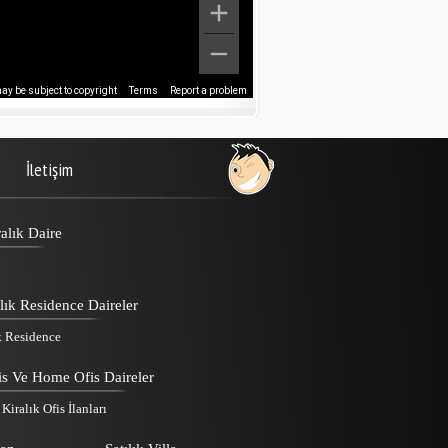
y be subject to copyright
Terms
Report a problem
İletişim
alık Daire
lık Residence Daireler
k Residence
is Ve Home Ofis Daireler
iralık Ofis İlanları