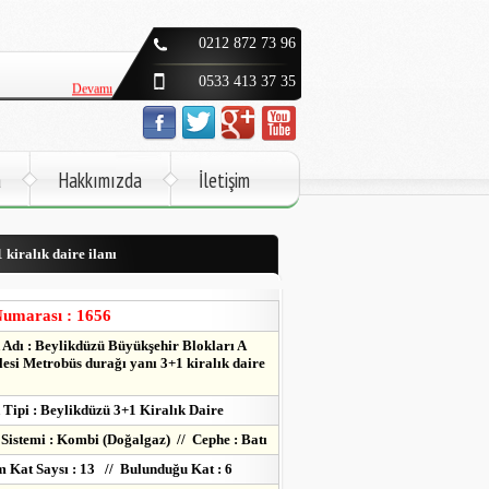
Devamı
0212 872 73 96
Devamı
0533 413 37 35
Devamı
Devamı
a
Hakkımızda
İletişim
Devamı
kiralık daire ilanı
Devamı
Devamı
Numarası : 1656
Adı : Beylikdüzü Büyükşehir Blokları A
esi Metrobüs durağı yanı 3+1 kiralık daire
Tipi : Beylikdüzü 3+1 Kiralık Daire
 Sistemi : Kombi (Doğalgaz) // Cephe : Batı
 Kat Saysı : 13 // Bulunduğu Kat : 6