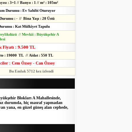
yısı : 3+1 // Banyo : 1 // m² : 105m²
ım Durumu : Ev Sahibi Oturuyor
Durumu : - // Bina Yaşı : 20 Üstü
urumu : Kat Mülkiyet Tapulu
 Beylikdüzü // Mevkii : Büyükşehir A
esi
 Fiyatı : 9.500 TL
to : 19000 TL // Aidat : 550 TL
lciler : Cem Özsoy - Can Özsoy
Bu Emlak 5712 kez izlendi
yükşehir Blokları A Mahallesinde,
afsız durumda, hiç masraf yapmadan
an yana, en güzel güneş alan cephede,