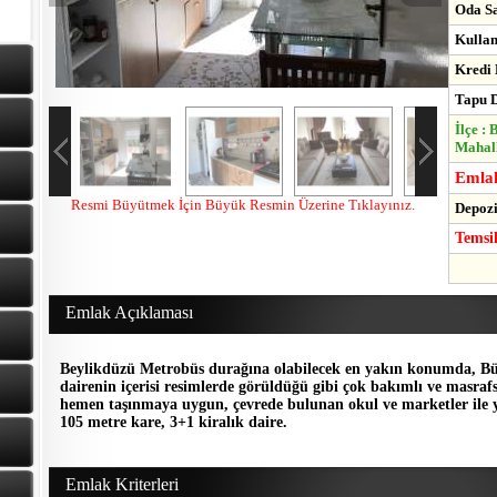
Oda Sa
Kullan
Kredi 
Tapu D
İlçe :
Mahall
Emlak
Resmi Büyütmek İçin Büyük Resmin Üzerine Tıklayınız.
Depozi
Temsi
Emlak Açıklaması
Beylikdüzü Metrobüs durağına olabilecek en yakın konumda, Bü
dairenin içerisi resimlerde görüldüğü gibi çok bakımlı ve masr
hemen taşınmaya uygun, çevrede bulunan okul ve marketler ile y
105 metre kare, 3+1 kiralık daire.
Emlak Kriterleri