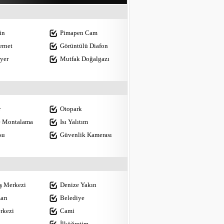
in
Pimapen Cam
ernet
Görüntülü Diafon
yer
Mutfak Doğalgazı
r
Otopark
e Montalama
Isı Yalıtım
su
Güvenlik Kamerası
iş Merkezi
Denize Yakın
arı
Belediye
rkezi
Cami
İlköğretim