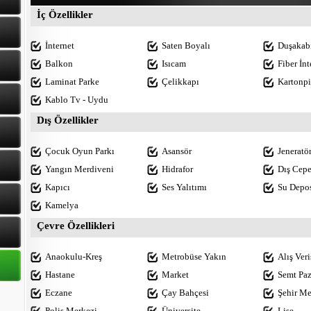
İç Özellikler
İnternet
Saten Boyalı
Duşakab
Balkon
Isıcam
Fiber İnt
Laminat Parke
Çelikkapı
Kartonpi
Kablo Tv - Uydu
Dış Özellikler
Çocuk Oyun Parkı
Asansör
Jeneratö
Yangın Merdiveni
Hidrafor
Dış Cep
Kapıcı
Ses Yalıtımı
Su Depo
Kamelya
Çevre Özellikleri
Anaokulu-Kreş
Metrobüse Yakın
Alış Ver
Hastane
Market
Semt Paz
Eczane
Çay Bahçesi
Şehir Me
Polis Merkezi
Üniversite
Lise