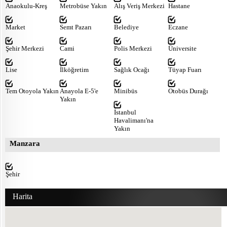
Anaokulu-Kreş
Metrobüse Yakın
Alış Veriş Merkezi
Hastane
Market
Semt Pazarı
Belediye
Eczane
Şehir Merkezi
Cami
Polis Merkezi
Üniversite
Lise
İlköğretim
Sağlık Ocağı
Tüyap Fuarı
Tem Otoyola Yakın
Anayola E-5'e
Minibüs
Otobüs Durağı
Yakın
İstanbul
Havalimanı'na
Yakın
Manzara
Şehir
Harita