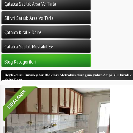
Çatalca Satılık Arsa Ve Tarla
Silivri Satılık Arsa Ve Tarla
Çatalca Kiralık Daire
Çatalca Satılık Müstakil Ev
Blog Kategorileri
Beylikdüzü Büyükşehir Blokları Metrobüs durağına yakın A tipi 3+1 kiralık
daire ilanı