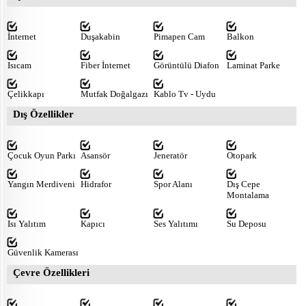
İnternet
Duşakabin
Pimapen Cam
Balkon
Isıcam
Fiber İnternet
Görüntülü Diafon
Laminat Parke
Çelikkapı
Mutfak Doğalgazı
Kablo Tv - Uydu
Dış Özellikler
Çocuk Oyun Parkı
Asansör
Jeneratör
Otopark
Yangın Merdiveni
Hidrafor
Spor Alanı
Dış Cepe
Montalama
Isı Yalıtım
Kapıcı
Ses Yalıtımı
Su Deposu
Güvenlik Kamerası
Çevre Özellikleri