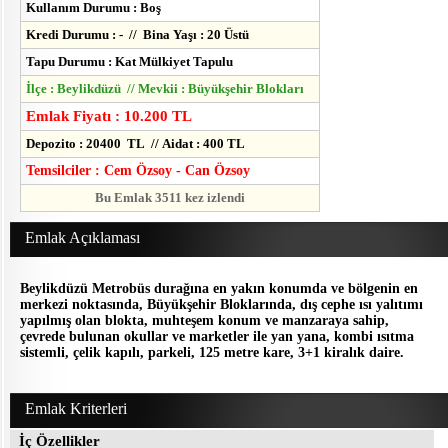
Kullanım Durumu : Boş
Kredi Durumu : - // Bina Yaşı : 20 Üstü
Tapu Durumu : Kat Mülkiyet Tapulu
İlçe : Beylikdüzü // Mevkii : Büyükşehir Blokları
Emlak Fiyatı : 10.200 TL
Depozito : 20400 TL // Aidat : 400 TL
Temsilciler : Cem Özsoy - Can Özsoy
Bu Emlak 3511 kez izlendi
Emlak Açıklaması
Beylikdüzü Metrobüs durağına en yakın konumda ve bölgenin en
merkezi noktasında, Büyükşehir Bloklarında, dış cephe ısı yalıtımı
yapılmış olan blokta, muhteşem konum ve manzaraya sahip,
çevrede bulunan okullar ve marketler ile yan yana, kombi ısıtma
sistemli, çelik kapılı, parkeli, 125 metre kare, 3+1 kiralık daire.
Emlak Kriterleri
İç Özellikler