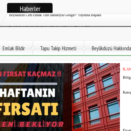
Haberler
Beylikdüzü Cem Emlak Tüm İlanlarıyla Google+ Yayınına Başladı
Beylikdüzü Cazibe Ve Çekim Merkezi Olmaya Devam Ediyor
Beylikdüzü Cem Emlak Satılık Ve Kiralık Daire İlanları Twitter Sayfası
Emlak Bildir
Tapu Takip Hizmeti
Beylikdüzü Hakkınd
Beylikdüzü Atatürk Öğretmen Evi Faaliyete Başladı
Beylikdüzü İlçemize Deniz Otobüsü Gelmek Üzere
İLA
Kadir Topbaş Açıkladı. 2017'de Metro Beylikdüzü'nde
Bölg
Beylikdüzü Büyükşehir'de Kapalı Yüzme Havuzu Çok Yakında Hizmette
Kateg
Fiyat