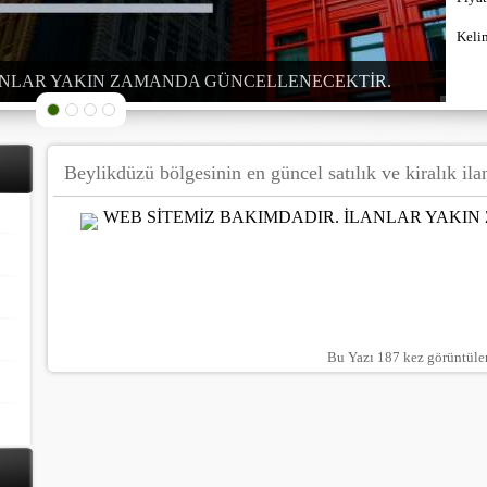
Keli
LANLAR YAKIN ZAMANDA GÜNCELLENECEKTİR.
Beylikdüzü bölgesinin en güncel satılık ve kiralık ila
WEB SİTEMİZ BAKIMDADIR. İLANLAR YAKI
Bu Yazı 187 kez görüntüle