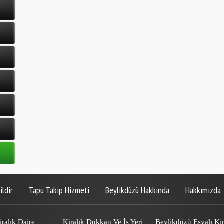
ildir
Tapu Takip Hizmeti
Beylikdüzü Hakkında
Hakkımızda
ralık Daire
Kiralık Dükkan Ve İş Yeri
Beylikdüzü Eşyalı Kir