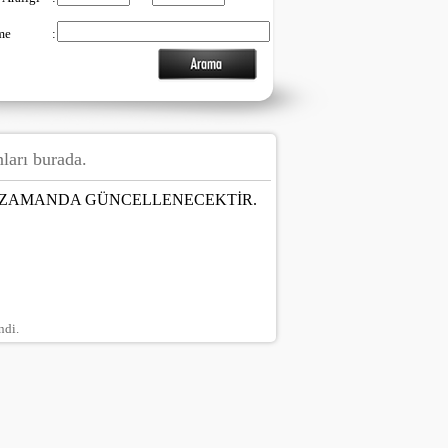
me
:
nları burada.
N ZAMANDA GÜNCELLENECEKTİR.
ndi.