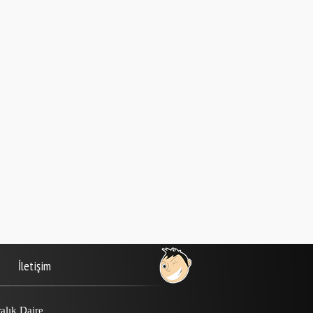
İletişim
alık Daire